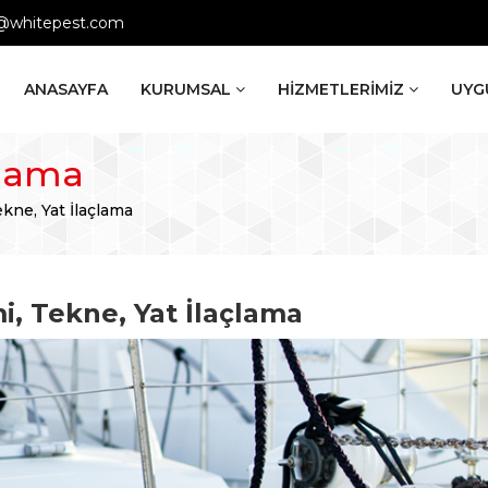
@whitepest.com
ANASAYFA
KURUMSAL
HİZMETLERİMİZ
UYG
çlama
kne, Yat İlaçlama
, Tekne, Yat İlaçlama