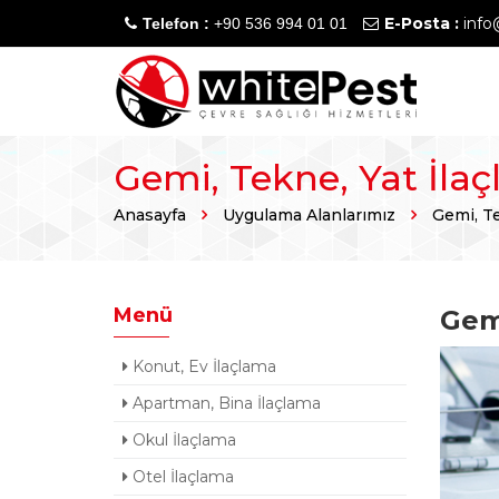
E-Posta :
info
Telefon :
+90 536 994 01 01
Gemi, Tekne, Yat İla
Anasayfa
Uygulama Alanlarımız
Gemi, Te
Menü
Gemi
Konut, Ev İlaçlama
Apartman, Bina İlaçlama
Okul İlaçlama
Otel İlaçlama