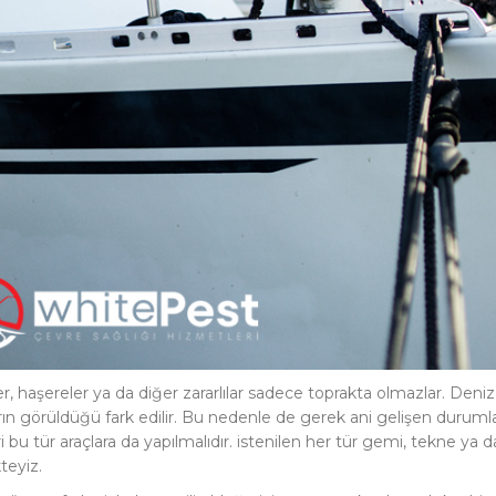
r, haşereler ya da diğer zararlılar sadece toprakta olmazlar. Deniz
ların görüldüğü fark edilir. Bu nedenle de gerek ani gelişen durum
i bu tür araçlara da yapılmalıdır. istenilen her tür gemi, tekne ya 
eyiz.