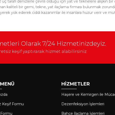
üç tarafı denizlerle çevrili olduğu için yat ve teknelere alışkın bi
n kaliteli bir gemi, tekne, yat ilaçlama firması bulunmak zorundadı
yerek yok ederek ciddi kazanımlar ile insanlara huzur verir ve mu
etleri Olarak 7/24 Hizmetinizdeyiz.
etsiz keşif yaptırarak hizmet alabilirsiniz.
I MENÜ
HİZMETLER
ızda
Haşere ve Kemirgen ile Müca
z Keşif Formu
Dezenfeksiyon İşlemleri
m Formu
Bahçe İlaçlama İşlemleri